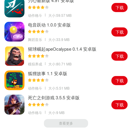
刃心最新版 4.91 安卓版
火燃至整个星球，可怕的敌人疯狂的进行进攻。
下载
3、面对康拉德充斥了自律机器士兵的庞大军队，各个聚居地的居民
动作格斗
大小:59.57 MB
联合起来，组建了民兵部队来抵抗康拉德的恐怖统治。
电音跃动 1.0.0 安卓版
下载
舞蹈音乐
大小:33.9 MB
猩球崛起apeOcalypse 0.1.4 安卓版
下载
模拟养成
大小:80.71 MB
狐狸故事 1.1 安卓版
下载
动作格斗
大小:5.51 MB
死亡之剑游戏 3.5.5 安卓版
下载
动作格斗
大小:9 MB
查看更多