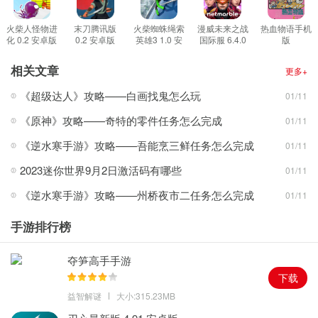
敌人获得各种零件素材，让维修机师来不断强化你的机甲，最重要
的是不要忘记你的战友，你可以和他们一起参与联合行动，一起面
火柴人怪物进
末刀腾讯版
火柴蜘蛛绳索
漫威未来之战
热血物语手机
化 0.2 安卓版
0.2 安卓版
英雄3 1.0 安
国际服 6.4.0
版
对最困难的战场，对抗最凶险的敌人。
卓版
安卓版
2021.06.15.11
安卓版
我们给你提供了最刺激的太空游戏主题的玩法体验，开始在这里去
相关文章
更多+
进行享受到最刺激的游戏玩法，去进行为你的机甲进行调配更加强
《超级达人》攻略——白画找鬼怎么玩
01/11
大的武器和技能，击杀敌人来获得更多的零件材料，让你的维修师
《原神》攻略——奇特的零件任务怎么完成
01/11
不断的去进行强化你的机甲，获得更加强大的战斗力。
游戏特色
《逆水寒手游》攻略——吾能烹三鲜任务怎么完成
01/11
1、开始去进行体验我们的游戏故事剧情，了解游戏的世界观。
2023迷你世界9月2日激活码有哪些
01/11
2、面对庞大的宇宙，去进行各个区域的冒险，击败不同的敌人。
《逆水寒手游》攻略——州桥夜市二任务怎么完成
01/11
3、玩家们可以去进行通过战斗获得更多资源来强化你自己的机甲。
4、Robokill游戏的画面非常的精致，体验到最高大上的游戏视觉感
手游排行榜
受。
游戏亮点
夺笋高手手游
1、泰勒斯世界已维持了近一个世纪的和平繁荣，但在2116年亥伯龙
下载
星的开垦日，全新的战争来袭。
益智解谜
大小:315.23MB
2、星球总督议会的暂议长康拉德悍然背叛了整个人类联合体，将战