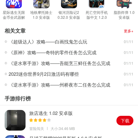
使用到这个数值后会被系统检测到。
推荐最好前期都不要使用【钻石】，到抽奖人物选项出现时在使
星际逃生无限
地铁摩托骑士
银河历险记2
死亡空间手机
脂肪炸弹 1.0
金币全武器解
1.0 安卓版
0.32.0 安卓版
版中文 1.2.0
安卓版
用。可以使用一次10连，之后商店会打不开，抽的人物资源也会是
锁版 1.0 安卓
安卓版
版
上述所说【C、D】级
相关文章
更多+
友情提示
：
PPK文件直接放入手机存储文件里就行，最好放个好记
《超级达人》攻略——白画找鬼怎么玩
01/11
得文件以后好删除，之后安装APK文件【也可以先安装，区别不
《原神》攻略——奇特的零件任务怎么完成
01/11
大】启动游戏就OK。
游戏亮点
《逆水寒手游》攻略——吾能烹三鲜任务怎么完成
01/11
1、建造商店，并逐步配齐它的相关设施设备，增加人流量。
2023迷你世界9月2日激活码有哪些
01/11
2、为了防止受到外族势力的入侵，还要招募军队，打造最强军事防
《逆水寒手游》攻略——州桥夜市二任务怎么完成
01/11
御。
3、多种不同的职业，每一个战士都有自己的属性定位，作战力也有
手游排行榜
区别。
4、丰富的局内道具，每一次的对战都要使用与之匹配的装备，才能
旅店逃生 1.02 安卓版
发挥最大威力。
下载
游戏玩法
冒险闯关
大小:34.46 MB
1、不要升级过猛，先挂点战斗在外面慢慢升级，其他资源全集中一