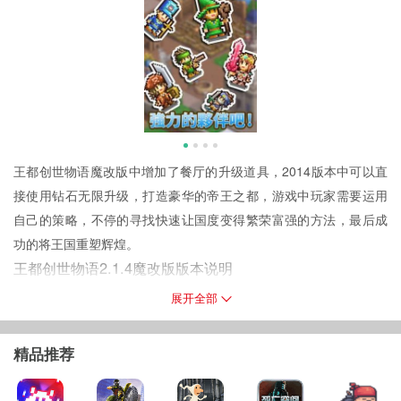
王都创世物语魔改版中增加了餐厅的升级道具，2014版本中可以直
接使用钻石无限升级，打造豪华的帝王之都，游戏中玩家需要运用
自己的策略，不停的寻找快速让国度变得繁荣富强的方法，最后成
功的将王国重塑辉煌。
王都创世物语2.1.4魔改版版本说明
游戏中免费钻石可用，钻石使用的时候数量不会减少，反而增加，
展开全部
让你能够更加方便的去改变周围环境。
测试结果
：当你进行王都创世物语游戏时最好好保留一定的【钻
精品推荐
石】数量，不要直接全部使用完【也就是显示不要为0】。显示的
【钻石】数量没有什么太大的关系，系统设定的是数值为【300】，