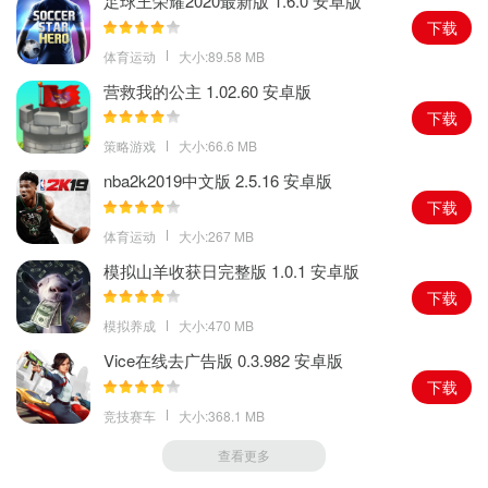
足球王荣耀2020最新版 1.6.0 安卓版
个守城的人。
下载
2、右边靠海先打上去有船可以带旅游拿铜币，没这个什么都做不
体育运动
大小:89.58 MB
了，打一个讨伐就能看见!工艺和铁匠可以安排住处开店，在开始拉
营救我的公主 1.02.60 安卓版
人旅游。
下载
3、用外面的研究建筑，初期不要浪费地皮，研究不要断，因为很多
策略游戏
大小:66.6 MB
建筑需要建筑数量才能开研究。
nba2k2019中文版 2.5.16 安卓版
4、做好长期开机挂等级的时间，宝石别乱用，一个开人一个开装
下载
备，不然上百小时你都拿不到什么装备，远程先不要招，做多拿个
体育运动
大小:267 MB
法师!先开店人和基本的农民，等级高的BCA近战优先招，D级战斗
模拟山羊收获日完整版 1.0.1 安卓版
用来培养高级的经验!
下载
游戏点评
模拟养成
大小:470 MB
恨不过果然是开罗出品的游戏，在这个互联网手游大潮中，单机操
Vice在线去广告版 0.3.982 安卓版
作居然都能让人爱不释手，强烈推荐没有玩过的朋友安装一个王都
下载
创世物语魔改版。
竞技赛车
大小:368.1 MB
查看更多